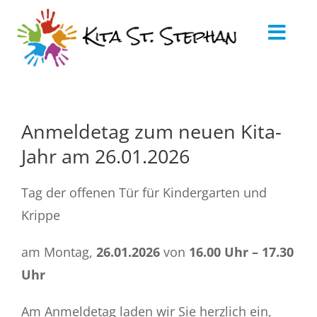
Zum
Inhalt
Toggl
springen
Navig
Startseite
Über uns
Anmeldetag zum neuen Kita-
Jahr am 26.01.2026
Elternarbeit
Tag der offenen Tür für Kindergarten und
Kita-App
Krippe
Aktuelles
am Montag,
26.01.2026
von
16.00 Uhr – 17.30
Downloads
Uhr
Kontakt
Am Anmeldetag laden wir Sie herzlich ein,