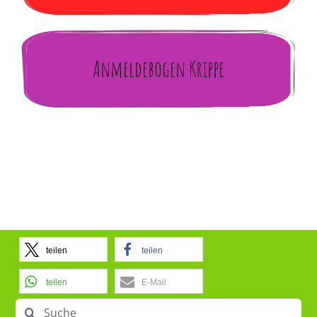
Anmeldebogen Krippe
teilen
teilen
teilen
E-Mail
Suche