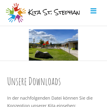
Zum
Inhalt
Toggl
springen
Navig
Startseite
Über uns
Elternarbeit
Kita-App
Unsere Downloads
Aktuelles
Downloads
In der nachfolgenden Datei können Sie die
Kontakt
Konzeption unserer Kita einsehen: